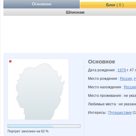
Основное
Блог
( 0 )
Шпионаж
Основное
Дата рождения :
1979
г. 47 
Место рождения :
Россия
,
Н
Место нахождения :
Россия
Место проживания : не ука
Любимые места : не указа
Интересы :
Путешествия
(1
Портрет заполнен на 62 %