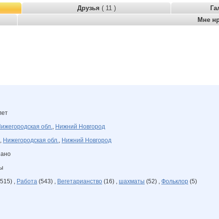
Друзья
( 11 )
Га
Мне н
лет
ижегородская обл.
,
Нижний Новгород
,
Нижегородская обл.
,
Нижний Новгород
зано
ны
515) ,
Работа
(543) ,
Вегетарианство
(16) ,
шахматы
(52) ,
Фольклор
(5)