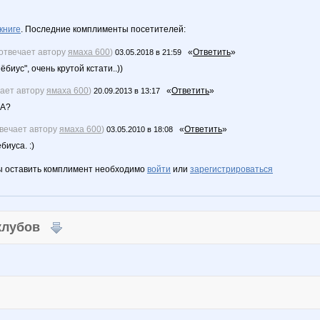
книге
. Последние комплименты посетителей:
(отвечает автору
ямаха 600
)
«
Ответить
»
03.05.2018 в 21:59
биус", очень крутой кстати..))
чает автору
ямаха 600
)
«
Ответить
»
20.09.2013 в 13:17
СА?
твечает автору
ямаха 600
)
«
Ответить
»
03.05.2010 в 18:08
биуса. :)
ы оставить комплимент необходимо
войти
или
зарегистрироваться
 клубов