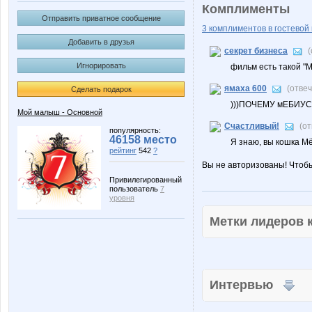
Комплименты
Отправить приватное сообщение
3 комплиментов в гостевой 
Добавить в друзья
секрет бизнеса
Игнорировать
фильм есть такой "Мё
ямаха 600
(отве
Сделать подарок
)))ПОЧЕМУ мЕБИУ
Мой малыш - Основной
Счастливый!
(о
популярность:
46158 место
Я знаю, вы кошка Мё
рейтинг
542
?
Вы не авторизованы! Чтоб
Привилегированный
пользователь
7
уровня
Метки лидеров
Интервью