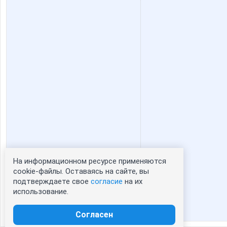
На информационном ресурсе применяются
Статистика портрета:
cookie-файлы. Оставаясь на сайте, вы
подтверждаете свое
согласие
на их
сейчас просматривают портрет - 0
использование.
зарегистрированные пользователи
посетившие портрет за 7 дней - 0
Согласен