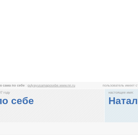
ю сама по себе
:
gulyayusamaposebe.www.nn.ru
пользователь имеет 
7 году
настоящее имя:
по себе
Натал