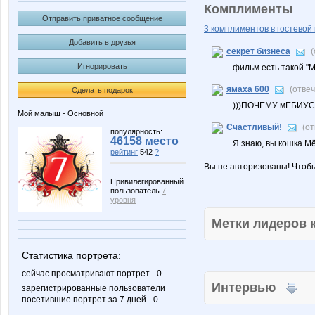
Комплименты
Отправить приватное сообщение
3 комплиментов в гостевой 
Добавить в друзья
секрет бизнеса
Игнорировать
фильм есть такой "Мё
ямаха 600
(отве
Сделать подарок
)))ПОЧЕМУ мЕБИУ
Мой малыш - Основной
Счастливый!
(о
популярность:
46158 место
Я знаю, вы кошка Мё
рейтинг
542
?
Вы не авторизованы! Чтоб
Привилегированный
пользователь
7
уровня
Метки лидеров
Статистика портрета:
сейчас просматривают портрет - 0
Интервью
зарегистрированные пользователи
посетившие портрет за 7 дней - 0