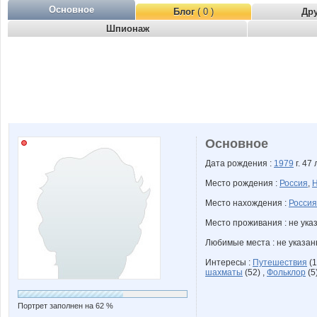
Основное
Блог
( 0 )
Др
Шпионаж
Основное
Дата рождения :
1979
г. 47 
Место рождения :
Россия
,
Н
Место нахождения :
Россия
Место проживания : не ука
Любимые места : не указа
Интересы :
Путешествия
(1
шахматы
(52) ,
Фольклор
(5
Портрет заполнен на 62 %